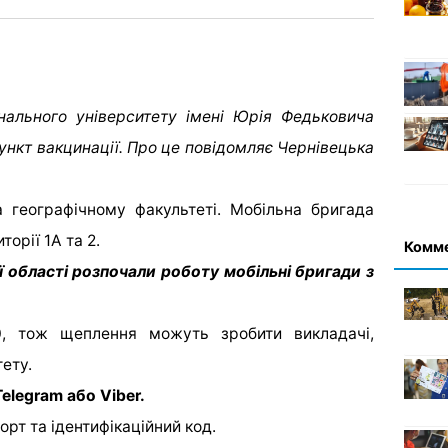
онального університету імені Юрія Федьковича
ункт вакцинації. Про це повідомляє Чернівецька
а географічному факультеті. Мобільна бригада
орії 1А та 2.
Комм
 області розпочали роботу мобільні бригади з
0, тож щеплення можуть зробити викладачі,
тету.
elegram або Viber.
орт та ідентифікаційний код.