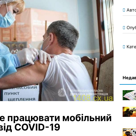
Авт
Опу
Кате
Недав
де працювати мобільний
 від COVID-19