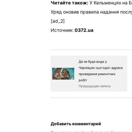
Читайте також:
У Кельменцях на Б
Уряд оновив правила надання послу
[ad_2]
Источник:
0372.ua
Де не буде води у
Чернівцях сьогодні: адреси
проведення ремонтних
робіт
Предыдущая запись
Добавить комментарий