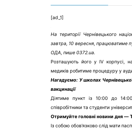
[ad_1]
На території Чернівецького наці
завтра, 10 вересня, працюватиме п
ОДА, пише 0372.ua.
Розташують його у IV корпусі, н
медиків робитиме процедуру у аудит
Нагадуємо: У школах Чернівецької
вакцинації
Діятиме пункт із 10:00 до 14:0
співробітники та студенти універси
Отримуйте головні новини дня — T
Із собою обов’язково слід мати пасп