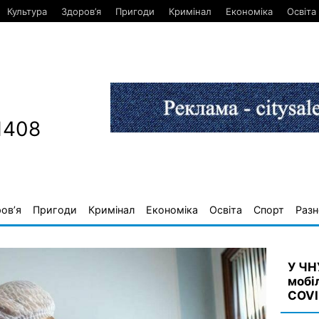
Культура
Здоров’я
Пригоди
Кримінал
Економіка
Освіта
1408
ов’я
Пригоди
Кримінал
Економіка
Освіта
Спорт
Разн
У ЧН
мобі
COVI