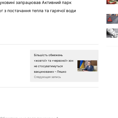
уковині запрацював Активний парк
г з постачання тепла та гарячої води
Більшість обмежень
«жовтої» та «червоної» зон
не стосуватимуться
вакцинованих – Ляшко
Следующая запись