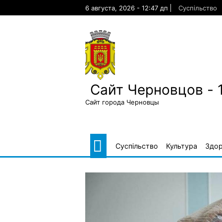
Skip
6 августа, 2026 - 12:47 дп
Суспільство
to
content
Сайт Черновцов - 
Сайт города Черновцы
Суспільство
Культура
Здор