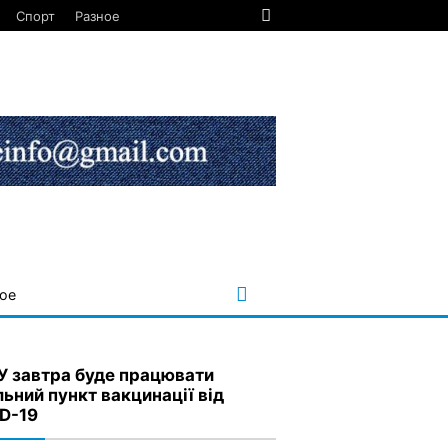
Спорт
Разное
ое
У завтра буде працювати
льний пункт вакцинації від
D-19