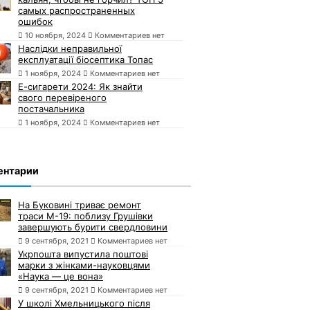
самых распространенных
ошибок
10 ноября, 2024
Комментариев нет
Наслідки неправильної
експлуатації біосептика Топас
1 ноября, 2024
Комментариев нет
Е-сигарети 2024: Як знайти
свого перевіреного
постачальника
1 ноября, 2024
Комментариев нет
ентарии
На Буковині триває ремонт
траси М-19: поблизу Грушівки
завершують бурити свердловини
9 сентября, 2021
Комментариев нет
Укрпошта випустила поштові
марки з жінками-науковцями
«Наука — це вона»
9 сентября, 2021
Комментариев нет
У школі Хмельницького після