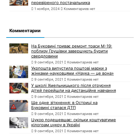
перевіреного постачальника
1 ноября, 2024
Комментариев нет
Комментарии
На Буковині триває ремонт траси М-19:
поблизу Грушівки завершують бурити
свердловини
9 сентября, 2021
Комментариев нет
Укрпошта випустила поштові марки з
жінками-науковцями «Наука — це вона»
9 сентября, 2021
Комментариев нет
У школі Хмельницького після отруєння
дітей перейшли на дистанційне навчання
9 сентября, 2021
Комментариев нет
Ще одне зіткнення: в Остриці на
Буковині сталася ДТП
9 сентября, 2021
Комментариев нет
Цукор подешевшає: скільки коштуватиме
кілограм цукру в Україні
9 сентября, 2021
Комментариев нет