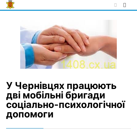
Skip
to
content
У Чернівцях працюють
дві мобільні бригади
соціально-психологічної
допомоги