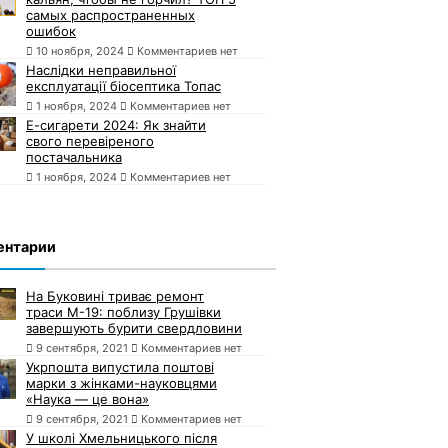
самых распространенных
ошибок
10 ноября, 2024
Комментариев нет
Наслідки неправильної
експлуатації біосептика Топас
1 ноября, 2024
Комментариев нет
Е-сигарети 2024: Як знайти
свого перевіреного
постачальника
1 ноября, 2024
Комментариев нет
ентарии
На Буковині триває ремонт
траси М-19: поблизу Грушівки
завершують бурити свердловини
9 сентября, 2021
Комментариев нет
Укрпошта випустила поштові
марки з жінками-науковцями
«Наука — це вона»
9 сентября, 2021
Комментариев нет
У школі Хмельницького після