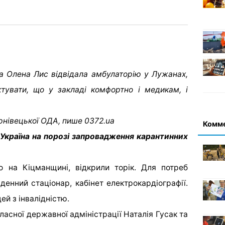
а Олена Лис відвідала амбулаторію у Лужанах,
тувати, що у закладі комфортно і медикам, і
рнівецької ОДА, пише 0372.ua
Комм
 Україна на порозі запровадження карантинних
 на Кіцманщині, відкрили торік. Для потреб
 денний стаціонар, кабінет електрокардіографії.
ей з інвалідністю.
ласної державної адміністрації Наталія Гусак та