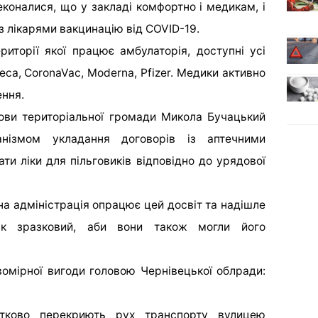
коналися, що у закладі комфортно і медикам, і
з лікарями вакцинацію від COVID-19.
риторії якої працює амбулаторія, доступні усі
neca, CoronaVac, Moderna, Pfizer. Медики активно
ення.
олови територіальної громади Микола Бучацький
анізмом укладання договорів із аптечними
ти ліки для пільговиків відповідно до урядової
на адміністрація опрацює цей досвіт та надішле
к зразковий, аби вони також могли його
омірної вигоди головою Чернівецької облради:
тково перекриють рух транспорту вулицею