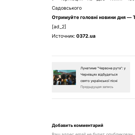
Садовського
Отримуйте головні новини дня — T
[ad_2]
Источник:
0372.ua
Лунатиме "Червона рута": у
Чернівцях відбудеться
свято української пісні
Предыдущая запись
Добавить комментарий
Ваш адрес email не будет опубликован.