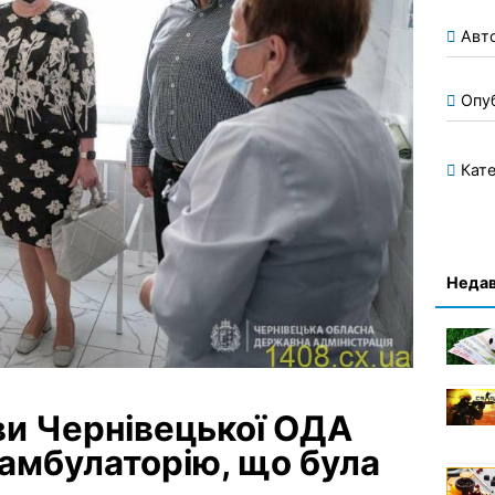
Авт
Опу
Кате
Недав
ви Чернівецької ОДА
амбулаторію, що була