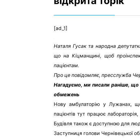
відкрита торік
[ad_1]
Наталя Гусак та народна депутатк
що на Кіцманщині, щоб проінспек
пацієнтам.
Про це повідомляє, пресслужба Че
Нагадуємо, ми писали раніше, що
обмежень
Нову амбулаторію у Лужанах, що
пацієнтів тут працює лабораторія,
Будівля також є доступною для люд
Заступниця голови Чернівецької об