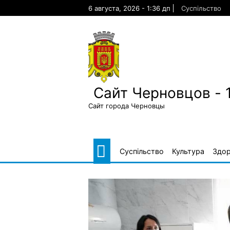
Skip
6 августа, 2026 - 1:36 дп
Суспільство
to
content
Сайт Черновцов - 
Сайт города Черновцы
Суспільство
Культура
Здор