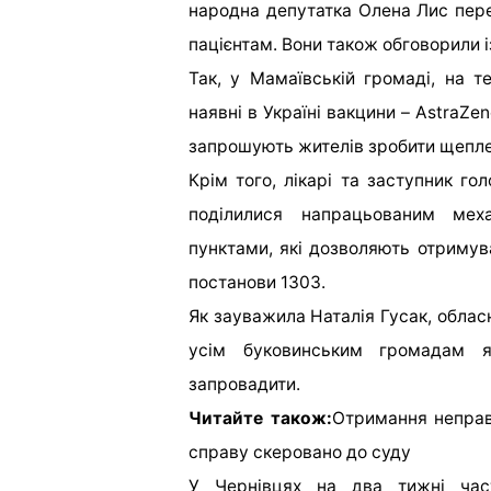
народна депутатка Олена Лис пере
пацієнтам. Вони також обговорили і
Так, у Мамаївській громаді, на те
наявні в Україні вакцини – AstraZe
запрошують жителів зробити щепл
Крім того, лікарі та заступник г
поділилися напрацьованим мех
пунктами, які дозволяють отримува
постанови 1303.
Як зауважила Наталія Гусак, облас
усім буковинським громадам я
запровадити.
Читайте також:
Отримання неправ
справу скеровано до суду
У Чернівцях на два тижні час