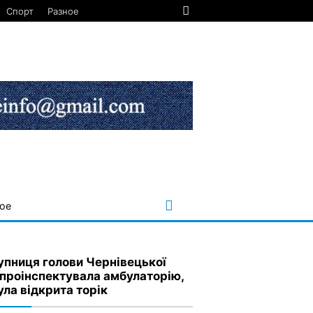
Спорт
Разное
ое
упниця голови Чернівецької
проінспектувала амбулаторію,
ула відкрита торік