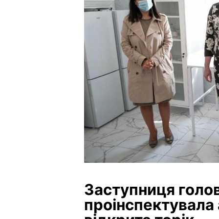
Заступниця голо
проінспектувала 