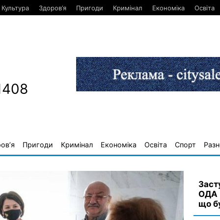
Культура
Здоров’я
Пригоди
Кримінал
Економіка
Освіта
1408
ов’я
Пригоди
Кримінал
Економіка
Освіта
Спорт
Разн
Заст
ОДА 
що б