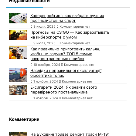
Недавние новости
Каперы рейтинг: как выбрать лучших
прогнозистов на спорт
9 июля, 2025
Комментариев нет
Прогнозы на CS:GO — Как зарабатывать
на киберспорте с умом
9 июля, 2025
Комментариев нет
Как правильно приготовить кальян,
чтобы не горчил? ТОП 5 самых
распространенных ошибок
10 ноября, 2024
Комментариев нет
Наслідки неправильної експлуатації
біосептика Топас
1 ноября, 2024
Комментариев нет
Е-сигарети 2024: Як знайти свого
перевіреного постачальника
1 ноября, 2024
Комментариев нет
Комментарии
На Буковині триває ремонт траси М-19: