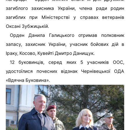
загиблого захисника України, члена ради родин
загиблих при Міністерстві у справах ветеранів
Оксані Зубжицькій.
Орден Данила Галицького отримав полковник
запасу, захисник України, учасник бойових дій в
Іраку, Косово, Кувейті Дмитро Данищук.
12 буковинців, серед яких 5 учасників ООС,
удостоїлися почесних відзнак Чернівецької ОДА
«Вдячна Буковина».