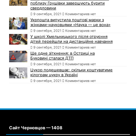
поблизу Грушівки завершують бурити
свердловини
9 сентября, 2021
Комментариев нет
Укрпошта випустила поштові марки з
жінками-науковцями «Наука — це вона»
9 сентября, 2021
Комментариев нет
У школі Хмельницького після отруєння
дітей перейшли на дистанційне навчання
9 сентября, 2021
Комментариев нет
Ще одне зіткнення: в Остриці на
Буковині сталася ДТП
9 сентября, 2021
Комментариев нет
Цукор подешевшає: скільки коштуватиме
кілограм цукру в Україні
9 сентября, 2021
Комментариев нет
Сайт Черновцов — 1408