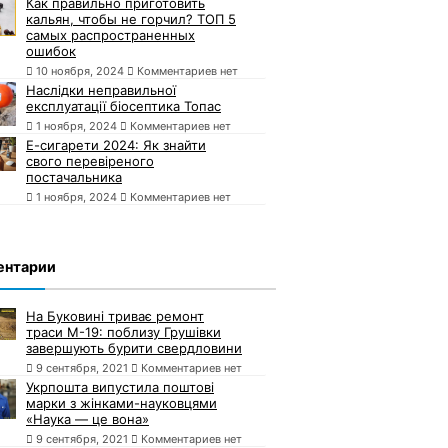
Как правильно приготовить
кальян, чтобы не горчил? ТОП 5
самых распространенных
ошибок
10 ноября, 2024
Комментариев нет
Наслідки неправильної
експлуатації біосептика Топас
1 ноября, 2024
Комментариев нет
Е-сигарети 2024: Як знайти
свого перевіреного
постачальника
1 ноября, 2024
Комментариев нет
ентарии
На Буковині триває ремонт
траси М-19: поблизу Грушівки
завершують бурити свердловини
9 сентября, 2021
Комментариев нет
Укрпошта випустила поштові
марки з жінками-науковцями
«Наука — це вона»
9 сентября, 2021
Комментариев нет