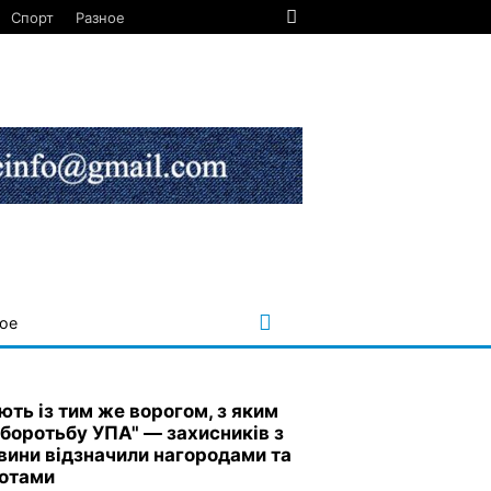
Спорт
Разное
ое
ють із тим же ворогом, з яким
 боротьбу УПА" — захисників з
вини відзначили нагородами та
отами