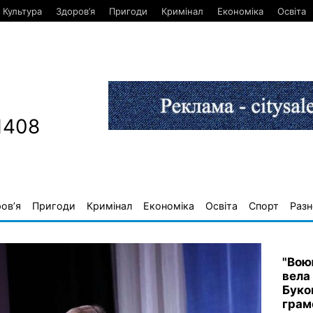
Культура
Здоров’я
Пригоди
Кримінал
Економіка
Освіта
1408
ов’я
Пригоди
Кримінал
Економіка
Освіта
Спорт
Разн
"Вою
вела
Буко
грам