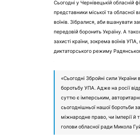
Сьогодні у Чернівецькій обласній ф
представники міської та обласної вл
воїнів. Зібралися, аби вшанувати за
передовій боронить Україну. А тако
захисті країни, зокрема воїнів УПА
диктаторського режиму Радянськог
«Сьогодні Збройні сили України 
боротьбу УПА. Адже на росії ві
суттю є імперським, авторитарни
сьогоднішньої нашої боротьби за
міжнародне право, чи імперії й 
голови обласної ради Микола Гу