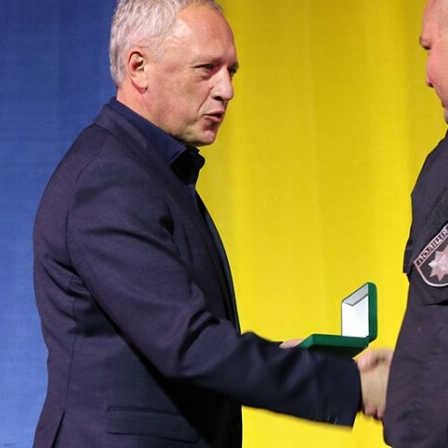
ь Ігоря Дерменжі;
ка групи зберігання Василя Купчанка;
ра Харабару;
ацея;
ого обліку Дениса Кривов’язого;
 офіцеру Владиславу Гончару.