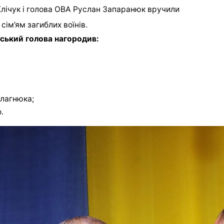
 Клічук і голова ОВА Руслан Запаранюк вручили
сім’ям загиблих воїнів.
ський голова нагородив:
лагнюка;
.
ив сувенірними годинниками:
нко;
 адміністрації нагородили: