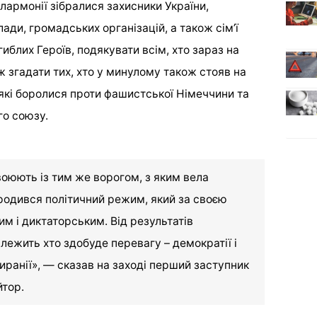
ілармонії зібралися захисники України,
ади, громадських організацій, а також сім’ї
гиблих Героїв, подякувати всім, хто зараз на
ж згадати тих, хто у минулому також стояв на
, які боролися проти фашистської Німеччини та
о союзу.
воюють із тим же ворогом, з яким вела
дродився політичний режим, який за своєю
м і диктаторським. Від результатів
лежить хто здобуде перевагу – демократії і
тиранії», — сказав на заході перший заступник
йтор.