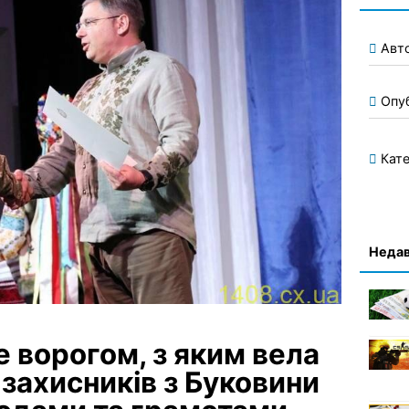
Авт
Опу
Кате
Недав
е ворогом, з яким вела
захисників з Буковини