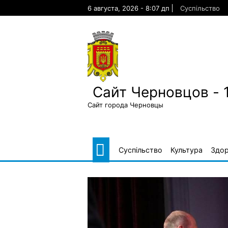
Skip
6 августа, 2026 - 8:07 дп
Суспільство
to
content
Сайт Черновцов - 
Сайт города Черновцы
Суспільство
Культура
Здор