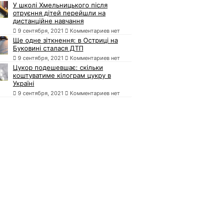
У школі Хмельницького після
отруєння дітей перейшли на
дистанційне навчання
9 сентября, 2021
Комментариев нет
Ще одне зіткнення: в Остриці на
Буковині сталася ДТП
9 сентября, 2021
Комментариев нет
Цукор подешевшає: скільки
коштуватиме кілограм цукру в
Україні
9 сентября, 2021
Комментариев нет