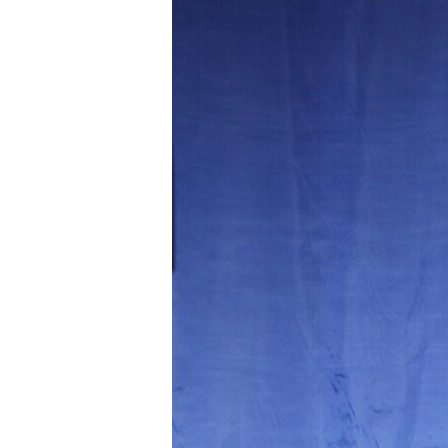
Начальника служби перевезен
Начальника складу – начальни
Головного сержанта Олександ
Головного сержанта Віталія Б
Офіцера Андрія Григоряка;
Оператора відділення військов
Офіцера Анатолія Кузьменка;
Подяку голови ОВА оголосили