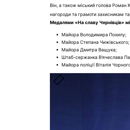
Він, а також міський голова Роман
нагороди та грамоти захисникам та 
Медалями «На славу Чернівців» мі
Майора Володимира Похилу;
Майора Степана Чижівського;
Майора Дмитра Ващука;
Штаб-сержанка В’ячеслава Па
Майора поліції Віталія Чорного
Голова Чернівецької ОВА нагород
Старшого стрільця Зіновію Ле
Офіцерку Валерію Ляшевську.
Почесними грамотами від обласної