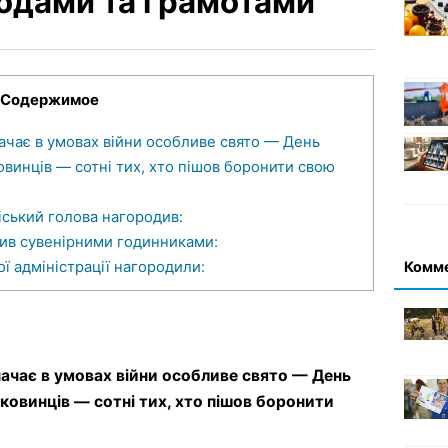
родами та грамотами
Содержимое
ачає в умовах війни особливе свято — День
овинців — сотні тих, хто пішов боронити свою
ський голова нагородив:
ив сувенірними годинниками:
Комм
 адміністрації нагородили:
начає в умовах війни особливе свято — День
ковинців — сотні тих, хто пішов боронити