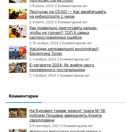
прогнозистов на спорт
9 июля, 2025
Комментариев нет
Прогнозы на CS:GO — Как зарабатывать
на киберспорте с умом
9 июля, 2025
Комментариев нет
Как правильно приготовить кальян,
чтобы не горчил? ТОП 5 самых
распространенных ошибок
10 ноября, 2024
Комментариев нет
Наслідки неправильної експлуатації
біосептика Топас
1 ноября, 2024
Комментариев нет
Е-сигарети 2024: Як знайти свого
перевіреного постачальника
1 ноября, 2024
Комментариев нет
Комментарии
На Буковині триває ремонт траси М-19:
поблизу Грушівки завершують бурити
свердловини
9 сентября, 2021
Комментариев нет
Укрпошта випустила поштові марки з