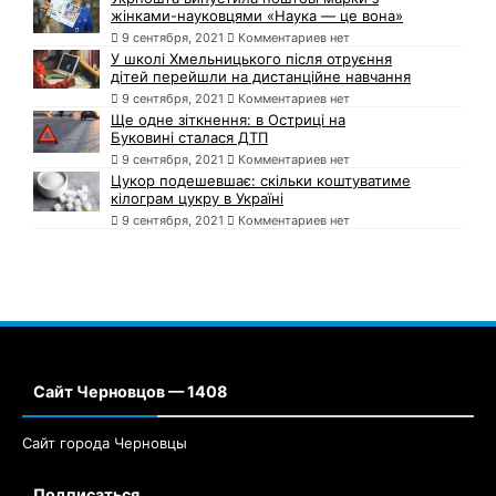
жінками-науковцями «Наука — це вона»
9 сентября, 2021
Комментариев нет
У школі Хмельницького після отруєння
дітей перейшли на дистанційне навчання
9 сентября, 2021
Комментариев нет
Ще одне зіткнення: в Остриці на
Буковині сталася ДТП
9 сентября, 2021
Комментариев нет
Цукор подешевшає: скільки коштуватиме
кілограм цукру в Україні
9 сентября, 2021
Комментариев нет
Сайт Черновцов — 1408
Сайт города Черновцы
Подписаться