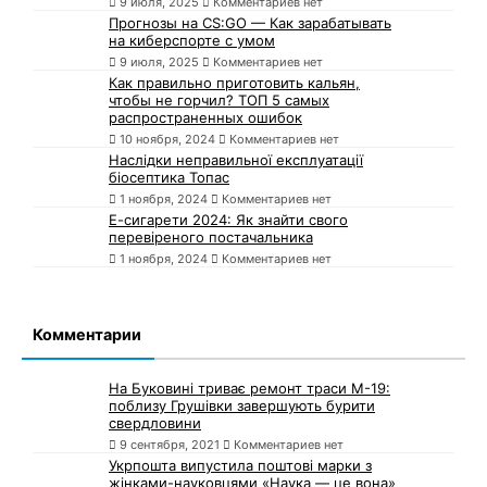
9 июля, 2025
Комментариев нет
Прогнозы на CS:GO — Как зарабатывать
на киберспорте с умом
9 июля, 2025
Комментариев нет
Как правильно приготовить кальян,
чтобы не горчил? ТОП 5 самых
распространенных ошибок
10 ноября, 2024
Комментариев нет
Наслідки неправильної експлуатації
біосептика Топас
1 ноября, 2024
Комментариев нет
Е-сигарети 2024: Як знайти свого
перевіреного постачальника
1 ноября, 2024
Комментариев нет
Комментарии
На Буковині триває ремонт траси М-19:
поблизу Грушівки завершують бурити
свердловини
9 сентября, 2021
Комментариев нет
Укрпошта випустила поштові марки з
жінками-науковцями «Наука — це вона»