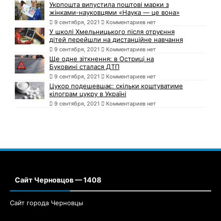
Укрпошта випустила поштові марки з
жінками-науковцями «Наука — це вона»
9 сентября, 2021
Комментариев нет
У школі Хмельницького після отруєння
дітей перейшли на дистанційне навчання
9 сентября, 2021
Комментариев нет
Ще одне зіткнення: в Остриці на
Буковині сталася ДТП
9 сентября, 2021
Комментариев нет
Цукор подешевшає: скільки коштуватиме
кілограм цукру в Україні
9 сентября, 2021
Комментариев нет
Сайт Черновцов — 1408
Сайт города Черновцы