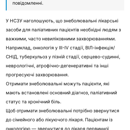
повідомленні.
У НСЗУ наголошують, що знеболювальні лікарські
засоби для паліативних пацієнтів необхідні людям з
важкими, часто невиліковними захворюваннями.
Наприклад, онкологія у ІІІ-ІV стадії, ВІЛ-інфекція/
СНІД, туберкульоз у пізній стадії, серцево-судинні,
неврологічні, атрофічно-дегенеративні та інші
прогресуючі захворювання.
Отримати знеболювальні можуть пацієнти, які
мають встановлені основний діагноз, паліативний
статус та хронічний біль.
Щоб отримати знеболювальні потрібно звернутися
до сімейного або лікуючого лікаря. Пацієнтам із
онкологією — звернутися до лікаря первинної