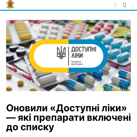
Skip
to
content
Оновили «Доступні ліки»
— які препарати включені
до списку