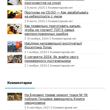
прогнозистов на спорт
9 июля, 2025
Комментариев нет
Прогнозы на CS:GO — Как зарабатывать
на киберспорте с умом
9 июля, 2025
Комментариев нет
Как правильно приготовить кальян,
чтобы не горчил? ТОП 5 самых
распространенных ошибок
10 ноября, 2024
Комментариев нет
Наслідки неправильної експлуатації
біосептика Топас
1 ноября, 2024
Комментариев нет
Е-сигарети 2024: Як знайти свого
перевіреного постачальника
1 ноября, 2024
Комментариев нет
Комментарии
На Буковині триває ремонт траси М-19:
поблизу Грушівки завершують бурити
свердловини
9 сентября, 2021
Комментариев нет