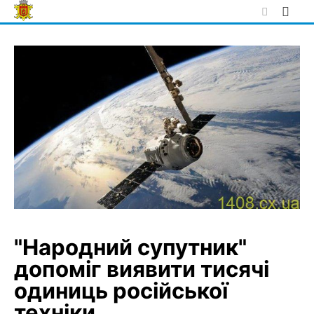
Skip
to
content
"Народний супутник"
допоміг виявити тисячі
одиниць російської
техніки