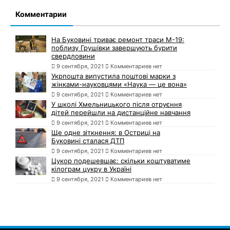
Комментарии
На Буковині триває ремонт траси М-19:
поблизу Грушівки завершують бурити
свердловини
9 сентября, 2021
Комментариев нет
Укрпошта випустила поштові марки з
жінками-науковцями «Наука — це вона»
9 сентября, 2021
Комментариев нет
У школі Хмельницького після отруєння
дітей перейшли на дистанційне навчання
9 сентября, 2021
Комментариев нет
Ще одне зіткнення: в Остриці на
Буковині сталася ДТП
9 сентября, 2021
Комментариев нет
Цукор подешевшає: скільки коштуватиме
кілограм цукру в Україні
9 сентября, 2021
Комментариев нет