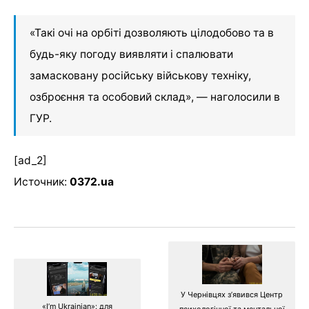
«Такі очі на орбіті дозволяють цілодобово та в
будь-яку погоду виявляти і спалювати
замасковану російську військову техніку,
озброєння та особовий склад», — наголосили в
ГУР.
[ad_2]
Источник:
0372.ua
У Чернівцях зʼявився Центр
«I’m Ukrainian»: для