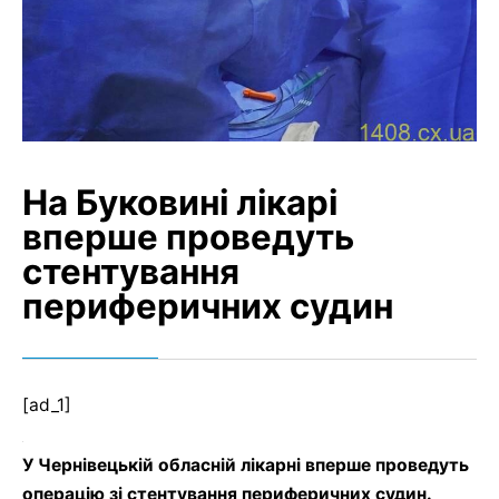
На Буковині лікарі
вперше проведуть
стентування
периферичних судин
[ad_1]
У Чернівецькій обласній лікарні вперше проведуть
операцію зі стентування периферичних судин.