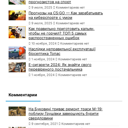
прогнозистов на спорт
9 июля, 2025
Комментариев нет
Прогнозы на CS:GO — Как зарабатывать
на киберспорте с умом
9 июля, 2025
Комментариев нет
Как правильно приготовить кальян,
чтобы не горчил? ТОП 5 самых
распространенных ошибок
10 ноября, 2024
Комментариев нет
Наслідки неправильної експлуатації
біосептика Топас
1 ноября, 2024
Комментариев нет
Е-сигарети 2024: Як знайти свого
перевіреного постачальника
1 ноября, 2024
Комментариев нет
Комментарии
На Буковині триває ремонт траси М-19:
поблизу Грушівки завершують бурити
свердловини
9 сентября, 2021
Комментариев нет