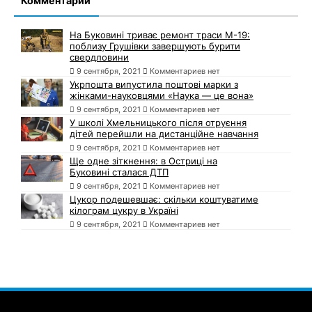
Комментарии
На Буковині триває ремонт траси М-19:
поблизу Грушівки завершують бурити
свердловини
9 сентября, 2021
Комментариев нет
Укрпошта випустила поштові марки з
жінками-науковцями «Наука — це вона»
9 сентября, 2021
Комментариев нет
У школі Хмельницького після отруєння
дітей перейшли на дистанційне навчання
9 сентября, 2021
Комментариев нет
Ще одне зіткнення: в Остриці на
Буковині сталася ДТП
9 сентября, 2021
Комментариев нет
Цукор подешевшає: скільки коштуватиме
кілограм цукру в Україні
9 сентября, 2021
Комментариев нет