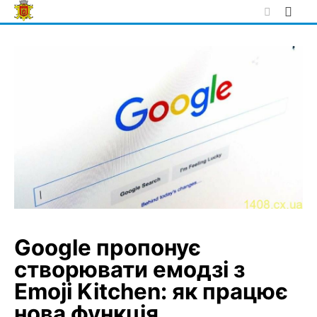
Skip
to
content
Google пропонує
створювати емодзі з
Emoji Kitchen: як працює
нова функція