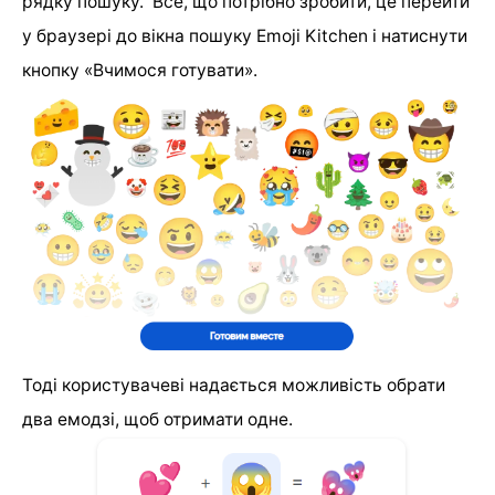
рядку пошуку.
Все, що потрібно зробити, це перейти
у браузері до вікна пошуку Emoji Kitchen і натиснути
кнопку «Вчимося готувати».
Тоді користувачеві надається можливість обрати
два емодзі, щоб отримати одне.