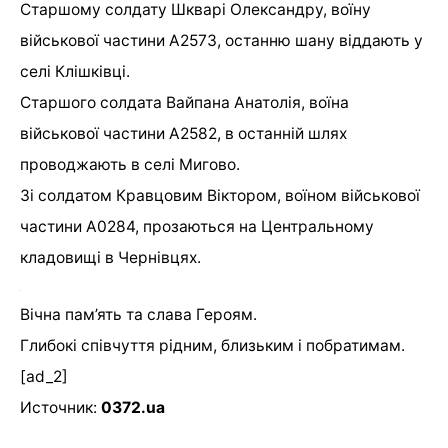
Старшому солдату Шкварі Олександру, воїну
військової частини А2573, останню шану віддають у
селі Клішківці.
Старшого солдата Вайпана Анатолія, воїна
військової частини А2582, в останній шлях
проводжають в селі Мигово.
Зі солдатом Кравцовим Віктором, воїном військової
частини А0284, прозаються на Центральному
кладовищі в Чернівцях.
Вічна пам’ять та слава Героям.
Глибокі співчуття рідним, близьким і побратимам.
[ad_2]
Источник:
0372.ua