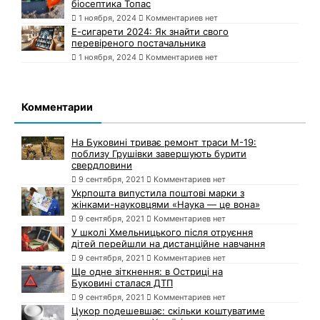
біосептика Топас
1 ноября, 2024
Комментариев нет
Е-сигарети 2024: Як знайти свого
перевіреного постачальника
1 ноября, 2024
Комментариев нет
Комментарии
На Буковині триває ремонт траси М-19:
поблизу Грушівки завершують бурити
свердловини
9 сентября, 2021
Комментариев нет
Укрпошта випустила поштові марки з
жінками-науковцями «Наука — це вона»
9 сентября, 2021
Комментариев нет
У школі Хмельницького після отруєння
дітей перейшли на дистанційне навчання
9 сентября, 2021
Комментариев нет
Ще одне зіткнення: в Остриці на
Буковині сталася ДТП
9 сентября, 2021
Комментариев нет
Цукор подешевшає: скільки коштуватиме