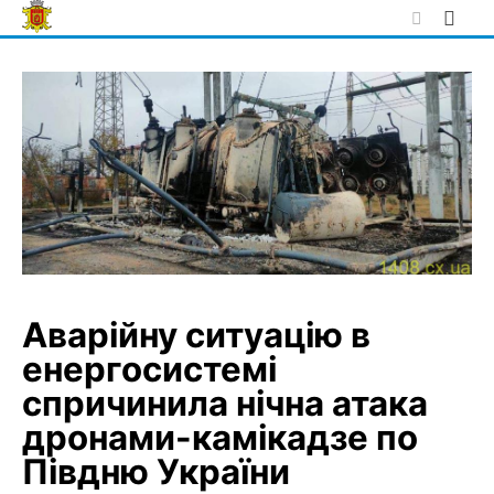
Skip
to
content
Аварійну ситуацію в
енергосистемі
спричинила нічна атака
дронами-камікадзе по
Півдню України