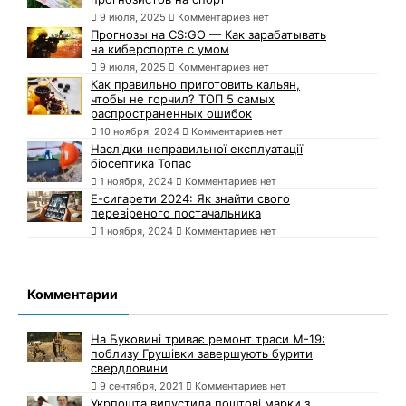
9 июля, 2025
Комментариев нет
Прогнозы на CS:GO — Как зарабатывать
на киберспорте с умом
9 июля, 2025
Комментариев нет
Как правильно приготовить кальян,
чтобы не горчил? ТОП 5 самых
распространенных ошибок
10 ноября, 2024
Комментариев нет
Наслідки неправильної експлуатації
біосептика Топас
1 ноября, 2024
Комментариев нет
Е-сигарети 2024: Як знайти свого
перевіреного постачальника
1 ноября, 2024
Комментариев нет
Комментарии
На Буковині триває ремонт траси М-19:
поблизу Грушівки завершують бурити
свердловини
9 сентября, 2021
Комментариев нет
Укрпошта випустила поштові марки з