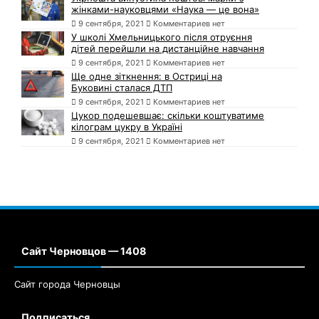
жінками-науковцями «Наука — це вона»
9 сентября, 2021
Комментариев нет
У школі Хмельницького після отруєння
дітей перейшли на дистанційне навчання
9 сентября, 2021
Комментариев нет
Ще одне зіткнення: в Остриці на
Буковині сталася ДТП
9 сентября, 2021
Комментариев нет
Цукор подешевшає: скільки коштуватиме
кілограм цукру в Україні
9 сентября, 2021
Комментариев нет
Сайт Черновцов — 1408
Сайт города Черновцы
Подписаться