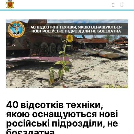
Skip
to
content
40 відсотків техніки,
якою оснащуються нові
російські підрозділи, не
боєздатна