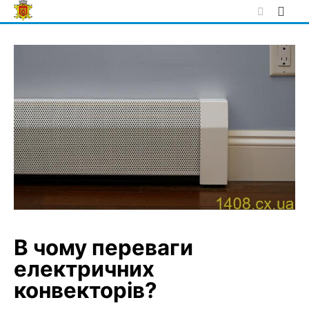
Skip
to
content
В чому переваги
електричних
конвекторів?