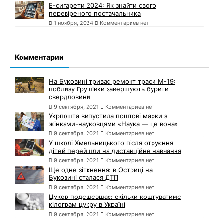
Е-сигарети 2024: Як знайти свого
перевіреного постачальника
1 ноября, 2024
Комментариев нет
Комментарии
На Буковині триває ремонт траси М-19:
поблизу Грушівки завершують бурити
свердловини
9 сентября, 2021
Комментариев нет
Укрпошта випустила поштові марки з
жінками-науковцями «Наука — це вона»
9 сентября, 2021
Комментариев нет
У школі Хмельницького після отруєння
дітей перейшли на дистанційне навчання
9 сентября, 2021
Комментариев нет
Ще одне зіткнення: в Остриці на
Буковині сталася ДТП
9 сентября, 2021
Комментариев нет
Цукор подешевшає: скільки коштуватиме
кілограм цукру в Україні
9 сентября, 2021
Комментариев нет