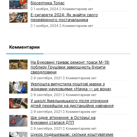
біосептика Топас
1 ноября, 2024
Комментариев нет
Е-сигарети 2024: Як знайти свого
перевіреного постачальника
1 ноября, 2024
Комментариев нет
Комментарии
На Буковині триває ремонт траси М-19:
поблизу Грушівки завершують бурити
свердловини
9 сентября, 2021
Комментариев нет
Укрпошта випустила поштові марки з
жінками-науковцями «Наука — це вона»
9 сентября, 2021
Комментариев нет
У школі Хмельницького після отруєння
дітей перейшли на дистанційне навчання
9 сентября, 2021
Комментариев нет
Ще одне зіткнення: в Остриці на
Буковині сталася ДТП
9 сентября, 2021
Комментариев нет
Цукор подешевшає: скільки коштуватиме