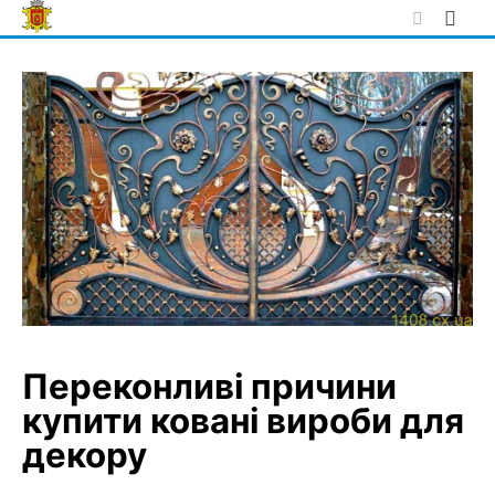
Skip
to
content
Переконливі причини
купити ковані вироби для
декору