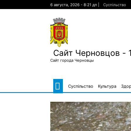
Skip
6 августа, 2026 - 8:21 дп
Суспільство
to
content
Сайт Черновцов - 
Сайт города Черновцы
Суспільство
Культура
Здор