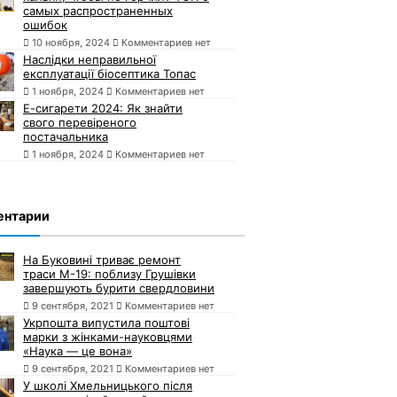
самых распространенных
ошибок
10 ноября, 2024
Комментариев нет
Наслідки неправильної
експлуатації біосептика Топас
1 ноября, 2024
Комментариев нет
Е-сигарети 2024: Як знайти
свого перевіреного
постачальника
1 ноября, 2024
Комментариев нет
ентарии
На Буковині триває ремонт
траси М-19: поблизу Грушівки
завершують бурити свердловини
9 сентября, 2021
Комментариев нет
Укрпошта випустила поштові
марки з жінками-науковцями
«Наука — це вона»
9 сентября, 2021
Комментариев нет
У школі Хмельницького після