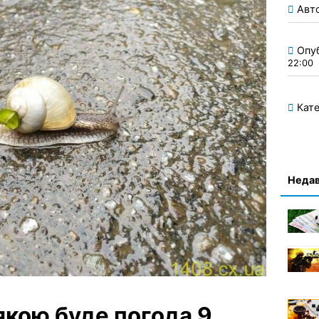
Авт
Опу
22:00
Кате
Недав
якою буде погода 9