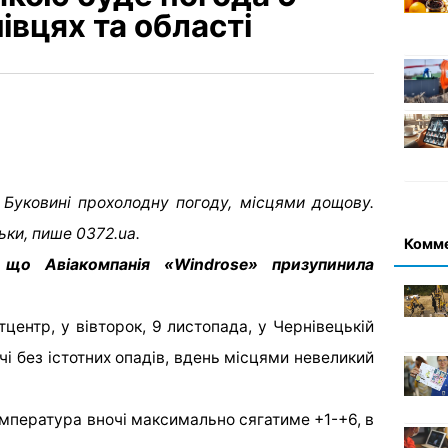
івцях та області
 Буковині прохолодну погоду, місцями дощову.
ьки, пише 0372.ua.
Комм
 що Авіакомпанія «Windrose» призупинила
центр, у вівторок, 9 листопада, у Чернівецькій
чі без істотних опадів, вдень місцями невеликий
Температура вночі максимально сягатиме +1-+6, в