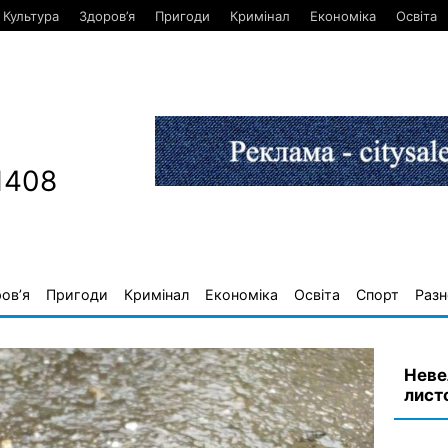
Культура
Здоров’я
Пригоди
Кримінал
Економіка
Освіта
1408
ов’я
Пригоди
Кримінал
Економіка
Освіта
Спорт
Разн
Неве
лист