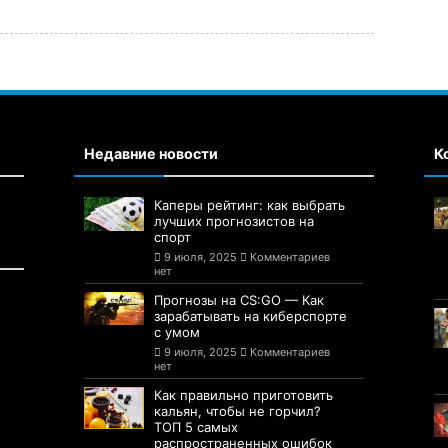
Недавние новости
К
Каперы рейтинг: как выбрать
лучших прогнозистов на
спорт
9 июля, 2025
Комментариев
нет
Прогнозы на CS:GO — Как
зарабатывать на киберспорте
с умом
9 июля, 2025
Комментариев
нет
Как правильно приготовить
кальян, чтобы не горчил?
ТОП 5 самых
распространенных ошибок