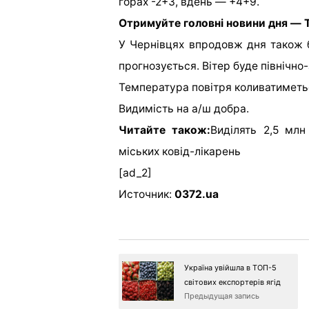
горах -2+3, вдень — +4+9.
Отримуйте головні новини дня — T
У Чернівцях впродовж дня також б
прогнозується. Вітер буде північно-
Температура повітря коливатиметьс
Видимість на а/ш добра.
Читайте також:
Виділять 2,5 млн
міських ковід-лікарень
[ad_2]
Источник:
0372.ua
Україна увійшла в ТОП-5
світових експортерів ягід
Предыдущая запись