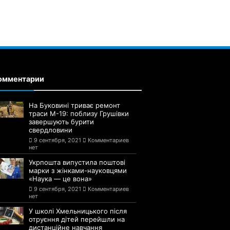
омментарии
На Буковині триває ремонт
траси М-19: поблизу Грушівки
завершують бурити
свердловини
9 сентября, 2021
Комментариев
нет
Укрпошта випустила поштові
марки з жінками-науковцями
«Наука — це вона»
9 сентября, 2021
Комментариев
нет
У школі Хмельницького після
отруєння дітей перейшли на
дистанційне навчання