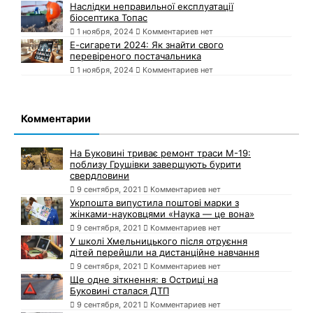
Наслідки неправильної експлуатації
біосептика Топас
1 ноября, 2024
Комментариев нет
Е-сигарети 2024: Як знайти свого
перевіреного постачальника
1 ноября, 2024
Комментариев нет
Комментарии
На Буковині триває ремонт траси М-19:
поблизу Грушівки завершують бурити
свердловини
9 сентября, 2021
Комментариев нет
Укрпошта випустила поштові марки з
жінками-науковцями «Наука — це вона»
9 сентября, 2021
Комментариев нет
У школі Хмельницького після отруєння
дітей перейшли на дистанційне навчання
9 сентября, 2021
Комментариев нет
Ще одне зіткнення: в Остриці на
Буковині сталася ДТП
9 сентября, 2021
Комментариев нет