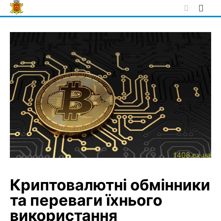
Skip
to
content
Криптовалютні обмінники
та переваги їхнього
використання