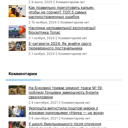
9 июля, 2025
Комментариев нет
Как правильно приготовить кальян,
чтобы не горчил? ТОП 5 самых
распространенных ошибок
10 ноября, 2024
Комментариев нет
Наслідки неправильної експлуатації
біосептика Топас
1 ноября, 2024
Комментариев нет
Е-сигарети 2024: Як знайти свого
перевіреного постачальника
1 ноября, 2024
Комментариев нет
Комментарии
На Буковині триває ремонт траси М-19:
поблизу Грушівки завершують бурити
свердловини
9 сентября, 2021
Комментариев нет
Укрпошта випустила поштові марки з
жінками-науковцями «Наука — це вона»
9 сентября, 2021
Комментариев нет
У школі Хмельницького після отруєння