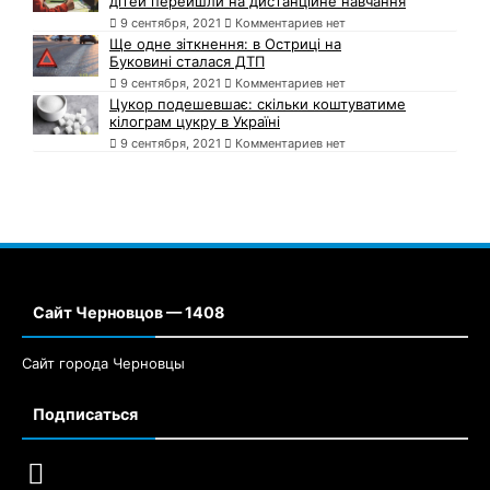
дітей перейшли на дистанційне навчання
9 сентября, 2021
Комментариев нет
Ще одне зіткнення: в Остриці на
Буковині сталася ДТП
9 сентября, 2021
Комментариев нет
Цукор подешевшає: скільки коштуватиме
кілограм цукру в Україні
9 сентября, 2021
Комментариев нет
Сайт Черновцов — 1408
Сайт города Черновцы
Подписаться