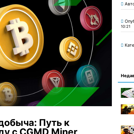
Авт
Опу
10:21
Кате
Недав
добыча: Путь к
ду с CGMD Miner