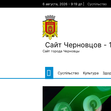
Skip
6 августа, 2026 - 9:19 дп
Суспільство
to
content
Сайт Черновцов - 
Сайт города Черновцы
Суспільство
Культура
Здор