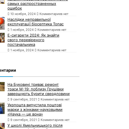
самых распространенных
ошибок
10 ноября, 2024
Комментариев нет
Наслідки неправильної
експлуатації біосептика Топас
1 ноября, 2024
Комментариев нет
Е-сигарети 2024: Як знайти
свого перевіреного
постачальника
1 ноября, 2024
Комментариев нет
ентарии
На Буковині триває ремонт
траси М-19: поблизу Грушівки
завершують бурити свердловини
9 сентября, 2021
Комментариев нет
Укрпошта випустила поштові
марки з жінками-науковцями
«Наука — це вона»
9 сентября, 2021
Комментариев нет
У школі Хмельницького після