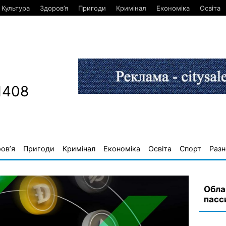
Культура
Здоров’я
Пригоди
Кримінал
Економіка
Освіта
1408
ов’я
Пригоди
Кримінал
Економіка
Освіта
Спорт
Разн
Обла
пасс