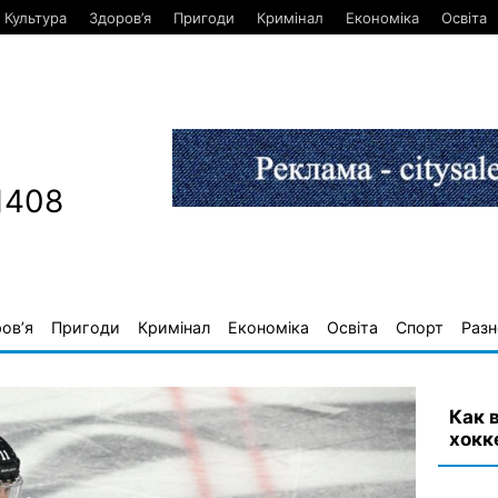
Культура
Здоров’я
Пригоди
Кримінал
Економіка
Освіта
1408
ов’я
Пригоди
Кримінал
Економіка
Освіта
Спорт
Разн
Как 
хокк