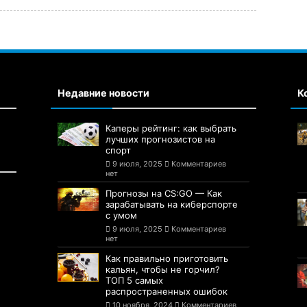
Недавние новости
К
Каперы рейтинг: как выбрать
лучших прогнозистов на
спорт
9 июля, 2025
Комментариев
нет
Прогнозы на CS:GO — Как
зарабатывать на киберспорте
с умом
9 июля, 2025
Комментариев
нет
Как правильно приготовить
кальян, чтобы не горчил?
ТОП 5 самых
распространенных ошибок
10 ноября, 2024
Комментариев