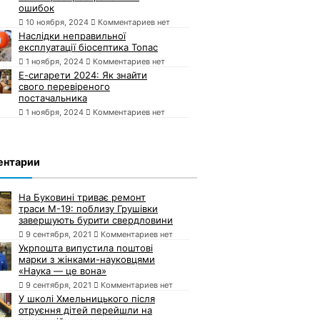
ошибок
10 ноября, 2024
Комментариев нет
Наслідки неправильної
експлуатації біосептика Топас
1 ноября, 2024
Комментариев нет
Е-сигарети 2024: Як знайти
свого перевіреного
постачальника
1 ноября, 2024
Комментариев нет
ентарии
На Буковині триває ремонт
траси М-19: поблизу Грушівки
завершують бурити свердловини
9 сентября, 2021
Комментариев нет
Укрпошта випустила поштові
марки з жінками-науковцями
«Наука — це вона»
9 сентября, 2021
Комментариев нет
У школі Хмельницького після
отруєння дітей перейшли на