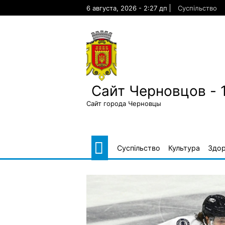
Skip
6 августа, 2026 - 2:27 дп
Суспільство
to
content
Сайт Черновцов - 
Сайт города Черновцы
Суспільство
Культура
Здор