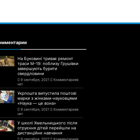
омментарии
На Буковині триває ремонт
траси М-19: поблизу Грушівки
завершують бурити
свердловини
9 сентября, 2021
Комментариев
нет
Укрпошта випустила поштові
марки з жінками-науковцями
«Наука — це вона»
9 сентября, 2021
Комментариев
нет
У школі Хмельницького після
отруєння дітей перейшли на
дистанційне навчання
9 сентября, 2021
Комментариев