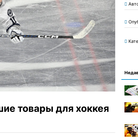
Авт
Опу
Кате
Недав
шие товары для хоккея