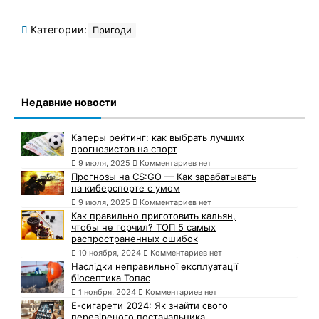
Категории:
Пригоди
Недавние новости
Каперы рейтинг: как выбрать лучших
прогнозистов на спорт
9 июля, 2025
Комментариев нет
Прогнозы на CS:GO — Как зарабатывать
на киберспорте с умом
9 июля, 2025
Комментариев нет
Как правильно приготовить кальян,
чтобы не горчил? ТОП 5 самых
распространенных ошибок
10 ноября, 2024
Комментариев нет
Наслідки неправильної експлуатації
біосептика Топас
1 ноября, 2024
Комментариев нет
Е-сигарети 2024: Як знайти свого
перевіреного постачальника