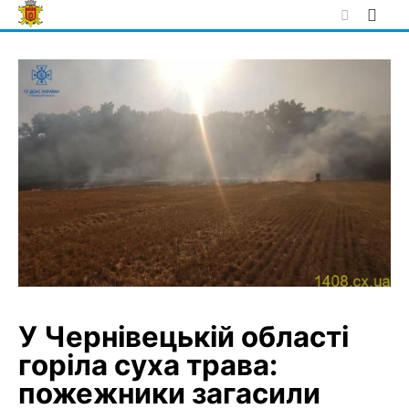
Skip
to
content
У Чернівецькій області
горіла суха трава:
пожежники загасили