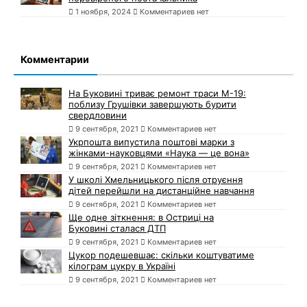
1 ноября, 2024
Комментариев нет
Комментарии
На Буковині триває ремонт траси М-19:
поблизу Грушівки завершують бурити
свердловини
9 сентября, 2021
Комментариев нет
Укрпошта випустила поштові марки з
жінками-науковцями «Наука — це вона»
9 сентября, 2021
Комментариев нет
У школі Хмельницького після отруєння
дітей перейшли на дистанційне навчання
9 сентября, 2021
Комментариев нет
Ще одне зіткнення: в Остриці на
Буковині сталася ДТП
9 сентября, 2021
Комментариев нет
Цукор подешевшає: скільки коштуватиме
кілограм цукру в Україні
9 сентября, 2021
Комментариев нет