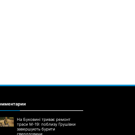
омментарии
На Буковині триває ремонт
траси М-19: поблизу Грушівки
завершують бурити
свердловини