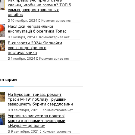
кальян, чтобы не горчил? ТОП 5
самых распространенных
ошибок
10 ноября, 2024
Комментариев нет
Наслідки неправильної
експлуатації біосептика Топас
1 ноября, 2024
Комментариев нет
Е-сигарети 2024: Як знайти
свого перевіреного
постачальника
1 ноября, 2024
Комментариев нет
ентарии
На Буковині триває ремонт
траси М-19: поблизу Грушівки
завершують бурити свердловини
9 сентября, 2021
Комментариев нет
Укрпошта випустила поштові
марки з жінками-науковцями
«Наука — це вона»
9 сентября, 2021
Комментариев нет