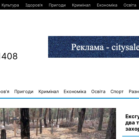
Культура
Здоров’я
Пригоди
Кримінал
Економіка
Освіта
1408
ов’я
Пригоди
Кримінал
Економіка
Освіта
Спорт
Разн
Ексг
два 
захо