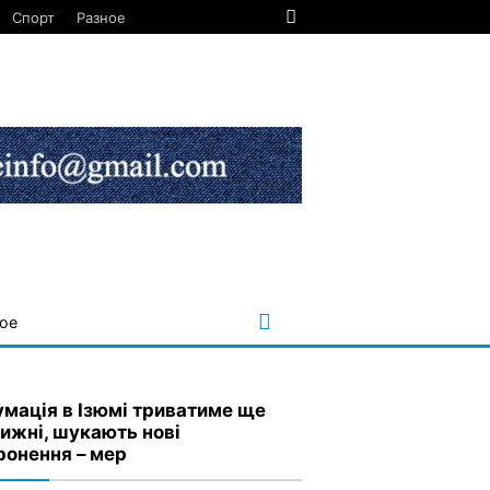
Спорт
Разное
ое
умація в Ізюмі триватиме ще
тижні, шукають нові
ронення – мер