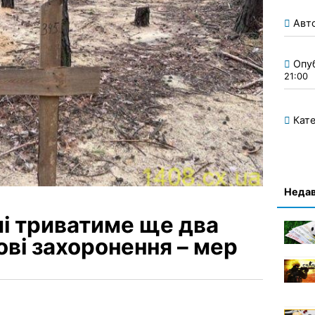
Авт
Опу
21:00
Кате
Недав
мі триватиме ще два
ові захоронення – мер