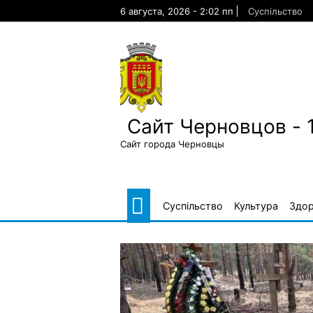
Skip
6 августа, 2026 - 2:02 пп
Суспільство
to
content
Сайт Черновцов - 
Сайт города Черновцы
Суспільство
Культура
Здор