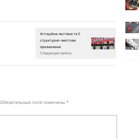
Агітаційна листівка та її
структурно-змістове
призначення
Следующая запись
Обязательные поля помечены
*