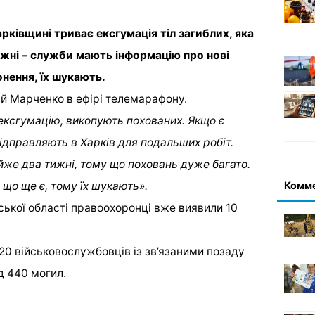
рківщині триває ексгумація тіл загиблих, яка
жні – служби мають інформацію про нові
нення, їх шукають.
й Марченко в ефірі телемарафону.
ексгумацію, викопують похованих. Якщо є
 відправляють в Харків для подальших робіт.
же два тижні, тому що поховань дуже багато.
Комм
 що ще є, тому їх шукають».
ської області правоохоронці вже виявили 10
20 військовослужбовців із зв’язаними позаду
 440 могил.