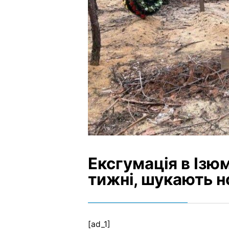
Ексгумація в Ізю
тижні, шукають н
[ad_1]