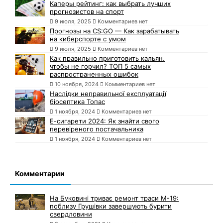
Каперы рейтинг: как выбрать лучших
прогнозистов на спорт
9 июля, 2025
Комментариев нет
Прогнозы на CS:GO — Как зарабатывать
на киберспорте с умом
9 июля, 2025
Комментариев нет
Как правильно приготовить кальян,
чтобы не горчил? ТОП 5 самых
распространенных ошибок
10 ноября, 2024
Комментариев нет
Наслідки неправильної експлуатації
біосептика Топас
1 ноября, 2024
Комментариев нет
Е-сигарети 2024: Як знайти свого
перевіреного постачальника
1 ноября, 2024
Комментариев нет
Комментарии
На Буковині триває ремонт траси М-19:
поблизу Грушівки завершують бурити
свердловини