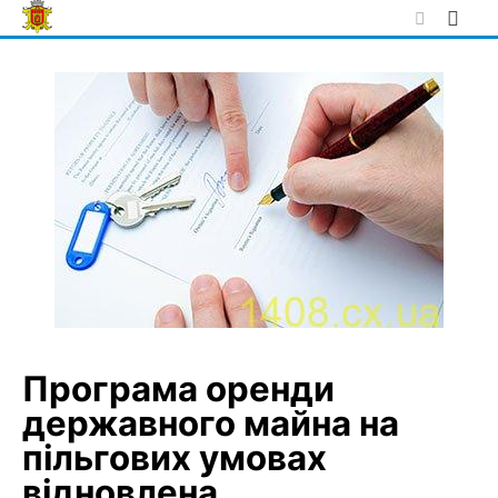
Skip
to
content
Програма оренди
державного майна на
пільгових умовах
відновлена