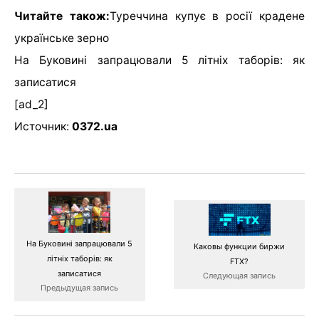
Читайте також:
Туреччина купує в росії крадене
українське зерно
На Буковині запрацювали 5 літніх таборів: як
записатися
[ad_2]
Источник:
0372.ua
На Буковині запрацювали 5
Каковы функции биржи
літніх таборів: як
FTX?
записатися
Следующая запись
Предыдущая запись