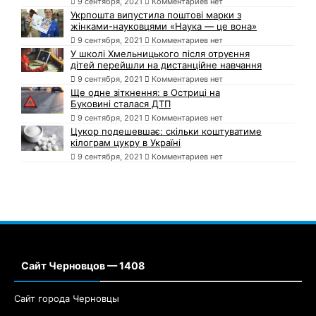
9 сентября, 2021
Комментариев нет
Укрпошта випустила поштові марки з
жінками-науковцями «Наука — це вона»
9 сентября, 2021
Комментариев нет
У школі Хмельницького після отруєння
дітей перейшли на дистанційне навчання
9 сентября, 2021
Комментариев нет
Ще одне зіткнення: в Остриці на
Буковині сталася ДТП
9 сентября, 2021
Комментариев нет
Цукор подешевшає: скільки коштуватиме
кілограм цукру в Україні
9 сентября, 2021
Комментариев нет
Сайт Черновцов — 1408
Сайт города Черновцы