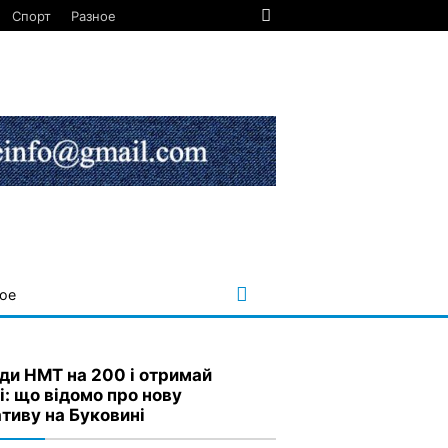
Спорт
Разное
ое
ди НМТ на 200 і отримай
і: що відомо про нову
ативу на Буковині