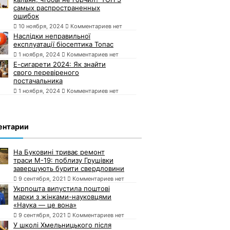
самых распространенных
ошибок
10 ноября, 2024
Комментариев нет
Наслідки неправильної
експлуатації біосептика Топас
1 ноября, 2024
Комментариев нет
Е-сигарети 2024: Як знайти
свого перевіреного
постачальника
1 ноября, 2024
Комментариев нет
ентарии
На Буковині триває ремонт
траси М-19: поблизу Грушівки
завершують бурити свердловини
9 сентября, 2021
Комментариев нет
Укрпошта випустила поштові
марки з жінками-науковцями
«Наука — це вона»
9 сентября, 2021
Комментариев нет
У школі Хмельницького після