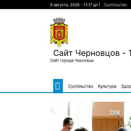
Skip
6 августа, 2026 - 11:17 дп
Суспільство
to
content
Сайт Черновцов - 
Сайт города Черновцы
Суспільство
Культура
Здор