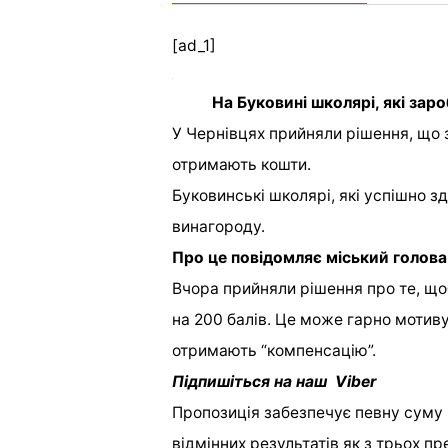
[ad_1]
На Буковині школярі, які за
У Чернівцях прийняли рішення, що
отримають кошти.
Буковинські школярі, які успішно
винагороду.
Про це повідомляє міський голова
Вчора прийняли рішення про те, щ
на 200 балів. Це може гарно мотиву
отримають “компенсацію”.
Підпишіться на наш Viber
Пропозиція забезпечує певну суму 
відмінних результатів як з трьох пр