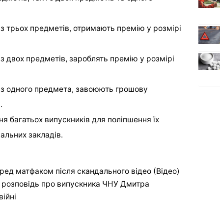
 з трьох предметів, отримають премію у розмірі
 з двох предметів, зароблять премію у розмірі
в з одного предмета, завоюють грошову
.
я багатьох випускників для поліпшення їх
чальних закладів.
ед матфаком після скандального відео (Відео)
: розповідь про випускника ЧНУ Дмитра
війні