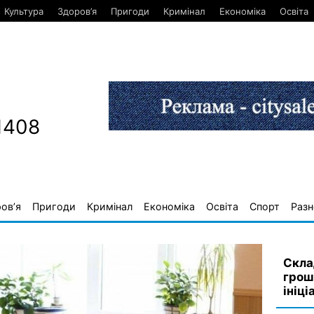
Культура
Здоров’я
Пригоди
Кримінал
Економіка
Освіта
1408
ов’я
Пригоди
Кримінал
Економіка
Освіта
Спорт
Разн
Скла
грош
ініці