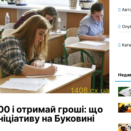
Авт
Опу
Кате
Недав
0 і отримай гроші: що
ніціативу на Буковині