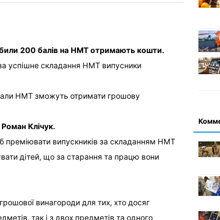
робили 200 балів на НМТ отримають кошти.
 за успішне складання НМТ випусники
 здали НМТ зможуть отримати грошову
Комм
 Роман Клічук.
об преміювати випускників за складанням НМТ
вати дітей, що за старання та працю вони
грошової винагороди для тих, хто досяг
едметів, так і з двох предметів та одного