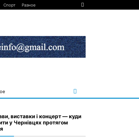
Спорт
Разное
ое
ави, виставки і концерт — куди
ити у Чернівцях протягом
я