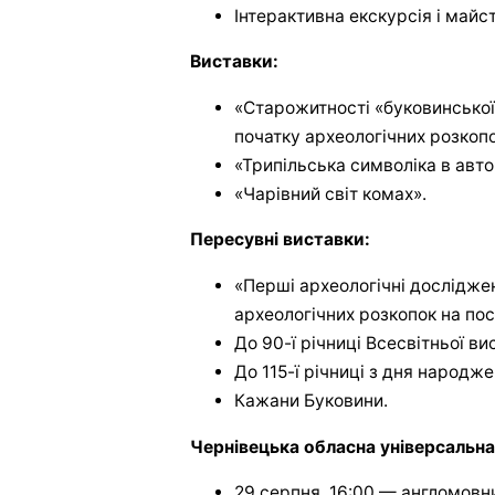
Інтерактивна екскурсія і майс
Виставки:
«Старожитності «буковинської 
початку археологічних розкопо
«Трипільська символіка в авто
«Чарівний світ комах».
Пересувні виставки:
«Перші археологічні досліджен
археологічних розкопок на пос
До 90-ї річниці Всесвітньої ви
До 115-ї річниці з дня народж
Кажани Буковини.
Чернівецька обласна універсальна
29 серпня, 16:00 — англомовн