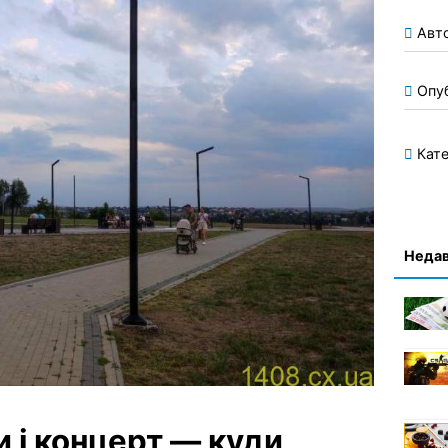
Авт
Опу
Кате
Недав
и і концерт — куди