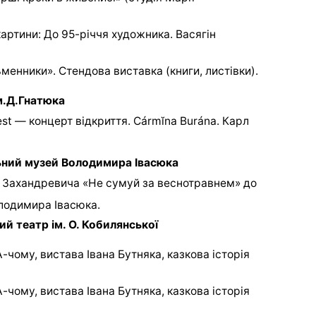
картини: До 95-річчя художника. Васягін
ьменники». Стендова виставка (книги, листівки).
м.Д.Гнатюка
st — концерт відкриття. Cármĭna Burána. Карл
ьний музей Володимира Івасюка
 Захандревича «Не сумуй за веснотравнем» до
олодимира Івасюка.
 театр ім. О. Кобилянської
-чому, вистава Івана Бутняка, казкова історія
-чому, вистава Івана Бутняка, казкова історія