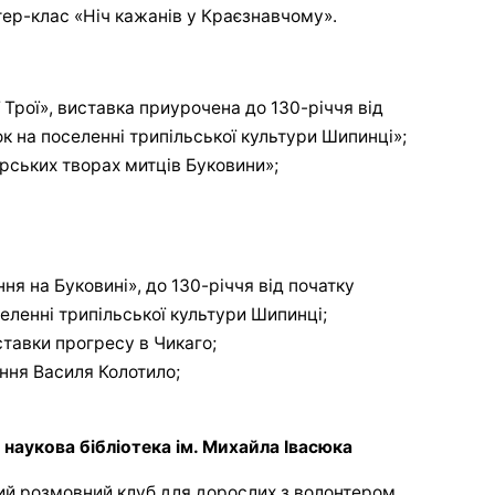
тер-клас «Ніч кажанів у Краєзнавчому».
Трої», виставка приурочена до 130-річчя від
к на поселенні трипільської культури Шипинці»;
рських творах митців Буковини»;
ня на Буковині», до 130-річчя від початку
еленні трипільської культури Шипинці;
ставки прогресу в Чикаго;
ення Василя Колотило;
 наукова бібліотека ім. Михайла Івасюка
ий розмовний клуб для дорослих з волонтером