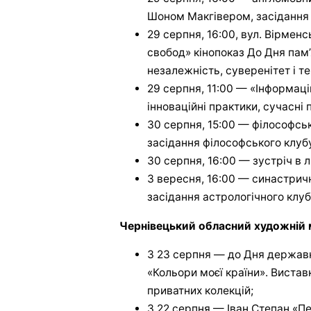
Шоном Макгівером, засідання 
29 серпня, 16:00, вул. Вірменс
свобод» кінопоказ До Дня пам’я
незалежність, суверенітет і те
29 серпня, 11:00 — «Інформаці
інноваційні практики, сучасні
30 серпня, 15:00 — філософськ
засідання філософського клуб
30 серпня, 16:00 — зустріч в 
3 вересня, 16:00 — синастричн
засідання астрологічного клуб
Чернівецький обласний художній 
З 23 серпня — до Дня державн
«Кольори моєї країни». Виста
приватних колекцій;
З 22 серпня — Іван Степан «Пе