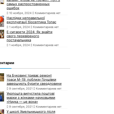
самых распространенных
ошибок
10 ноября, 2024
Комментариев нет
Наслідки неправильної
експлуатації біосептика Топас
1 ноября, 2024
Комментариев нет
Е-сигарети 2024: Як знайти
свого перевіреного
постачальника
1 ноября, 2024
Комментариев нет
ентарии
На Буковині триває ремонт
траси М-19: поблизу Грушівки
завершують бурити свердловини
9 сентября, 2021
Комментариев нет
Укрпошта випустила поштові
марки з жінками-науковцями
«Наука — це вона»
9 сентября, 2021
Комментариев нет
У школі Хмельницького після