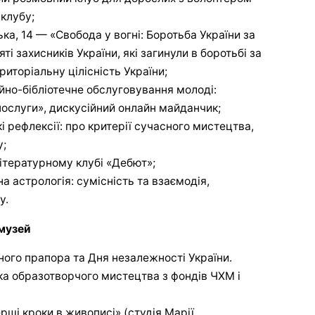
клубу;
ька, 14 — «Свобода у вогні: Боротьба України за
ті захисників України, які загинули в боротьбі за
риторіальну цілісність України;
йно-бібліотечне обслуговування молоді:
 послуги», дискусійний онлайн майданчик;
і рефлексії: про критерії сучасного мистецтва,
у;
літературному клубі «Дебют»;
а астрологія: сумісність та взаємодія,
у.
музей
ого прапора та Дня незалежності України.
вка образотворчого мистецтва з фондів ЧХМ і
рші кроки в живописі» (студія Марії