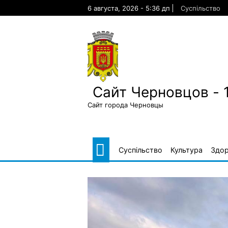
Skip
6 августа, 2026 - 5:36 дп
Суспільство
to
content
Сайт Черновцов - 
Сайт города Черновцы
Суспільство
Культура
Здор