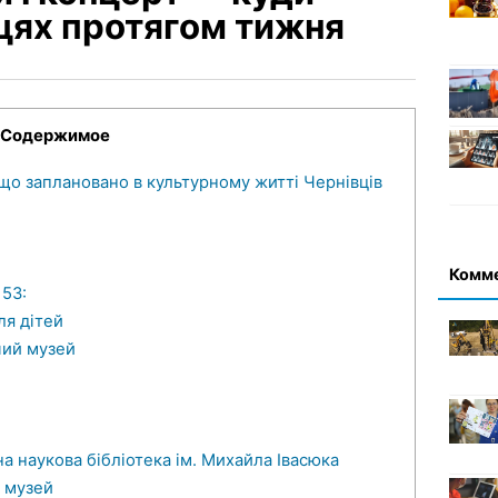
цях протягом тижня
Содержимое
 що заплановано в культурному житті Чернівців
Комм
 53:
ля дітей
чий музей
а наукова бібліотека ім. Михайла Івасюка
 музей