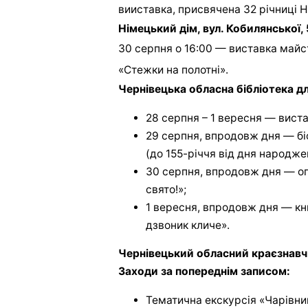
вииставка, присвячена 32 річниці Н
Німецький дім, вул. Кобилянської, 
30 серпня о 16:00 — виставка майс
«Стежки на полотні».
Чернівецька обласна бібліотека дл
28 серпня – 1 вересня — виста
29 серпня, впродовж дня — бі
(до 155-річчя від дня народж
30 серпня, впродовж дня — ог
свято!»;
1 вересня, впродовж дня — кн
дзвоник кличе».
Чернівецький обласний краєзнавч
Заходи за попереднім записом:
Тематична екскурсія «Чарівний