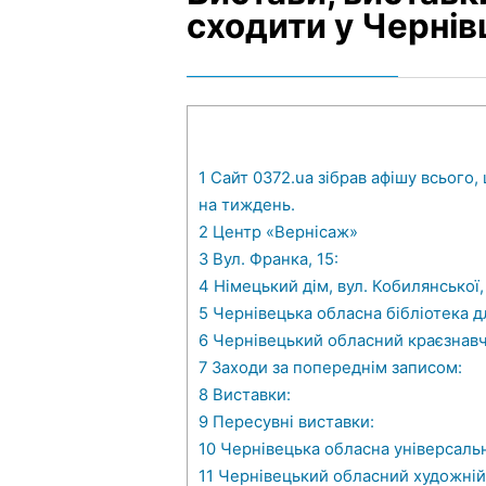
сходити у Чернів
1
Сайт 0372.ua зібрав афішу всього,
на тиждень.
2
Центр «Вернісаж»
3
Вул. Франка, 15:
4
Німецький дім, вул. Кобилянської,
5
Чернівецька обласна бібліотека д
6
Чернівецький обласний краєзнав
7
Заходи за попереднім записом:
8
Виставки:
9
Пересувні виставки:
10
Чернівецька обласна універсальн
11
Чернівецький обласний художній