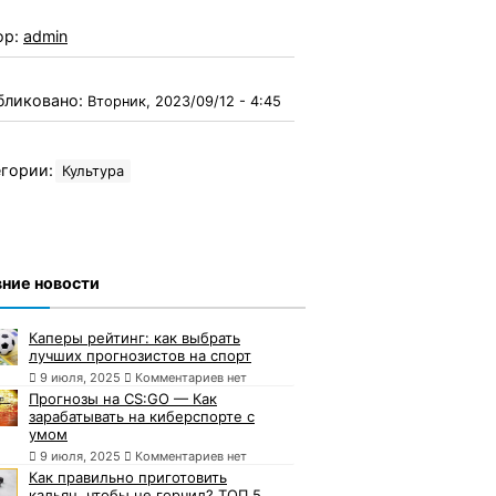
ор:
admin
бликовано:
Вторник, 2023/09/12 - 4:45
гории:
Культура
ние новости
Каперы рейтинг: как выбрать
лучших прогнозистов на спорт
9 июля, 2025
Комментариев нет
Прогнозы на CS:GO — Как
зарабатывать на киберспорте с
умом
9 июля, 2025
Комментариев нет
Как правильно приготовить
кальян, чтобы не горчил? ТОП 5