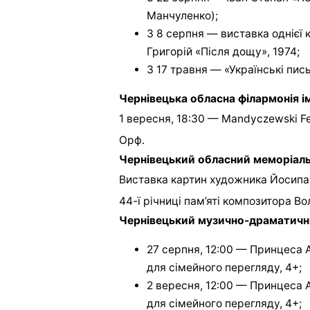
Манчуленко);
З 8 серпня — виставка однієї 
Григорій «Після дощу», 1974;
З 17 травня — «Українські пис
Чернівецька обласна філармонія і
1 вересня, 18:30 — Mandyczewski Fe
Орф.
Чернівецький обласний меморіал
Виставка картин художника Йосипа
44-ї річниці пам’яті композитора В
Чернівецький музично-драматичний
27 серпня, 12:00 — Принцеса А
для сімейного перегляду, 4+;
2 вересня, 12:00 — Принцеса А
для сімейного перегляду, 4+;