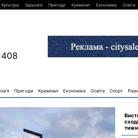
Культура
Здоров’я
Пригоди
Кримінал
Економіка
Освіта
1408
ов’я
Пригоди
Кримінал
Економіка
Освіта
Спорт
Разн
Вист
сход
тижн