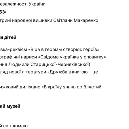
езалежності України.
53:
трині народної вишивки Світлани Макаренко
я дітей
вка-реквієм «Віра в героїзм створює героїв»;
ографічні нариси «Свідома українка у сповитку»
ення Людмили Старицької-Черняхівської);
ляд нової літератури «Дружба з книгою – це
ижковий диліжанс «В країну знань сріблястий
ий музей
 світ комах»;