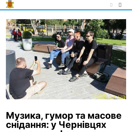
Skip
to
content
Музика, гумор та масове
снідання: у Чернівцях