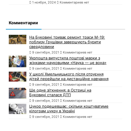
1 ноября, 2024
Комментариев нет
Комментарии
На Буковині триває ремонт траси М-19:
поблизу Грушівки завершують бурити
свердловини
9 сентября, 2021
Комментариев нет
Укрпошта випустила поштові марки з
жінками-науковцями «Наука — це вона»
9 сентября, 2021
Комментариев нет
У школі Хмельницького після отруєння
дітей перейшли на дистанційне навчання
9 сентября, 2021
Комментариев нет
Ще одне зіткнення: в Остриці на
Буковині сталася ДТП
9 сентября, 2021
Комментариев нет
Цукор подешевшає: скільки коштуватиме
кілограм цукру в Україні
9 сентября, 2021
Комментариев нет