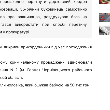
зперешкодно перетнути державний кордон
сервації, 35-річний буковинець самостійно
тво про вакцинацію, роздрукував його на
гався використати при спробі перетину
 у прокуратурі.
ом викрили прикордонники під час проходження
ному кримінальному провадженні здійснювали
лення N 2 (м. Герца) Чернівецького районного
кій області.
или чоловіка, який ошукав бабусю на 50 тис грн