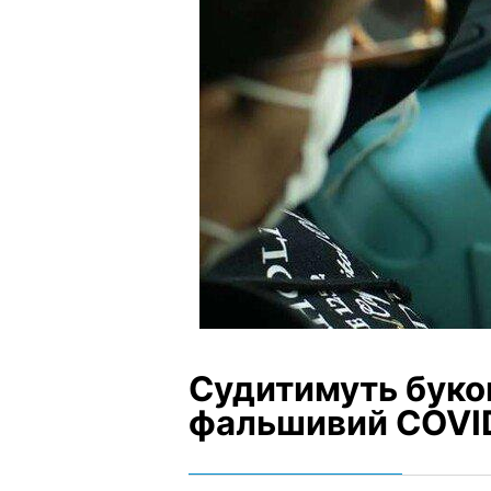
Судитимуть буков
фальшивий COVI