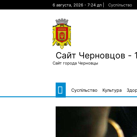
Skip
6 августа, 2026 - 7:24 дп
Суспільство
to
content
Сайт Черновцов - 
Сайт города Черновцы
Суспільство
Культура
Здор