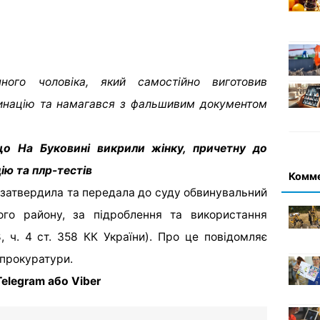
ного чоловіка, який самостійно виготовив
цинацію та намагався з фальшивим документом
що На Буковині викрили жінку, причетну до
ію та плр-тестів
Комм
затвердила та передала до суду обвинувальний
ого району, за підроблення та використання
8, ч. 4 ст. 358 КК України). Про це повідомляє
 прокуратури.
elegram або Viber