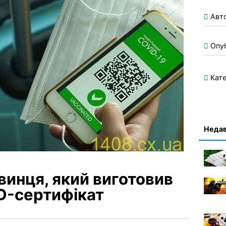
Авт
Опу
Кате
Недав
инця, який виготовив
D-сертифікат