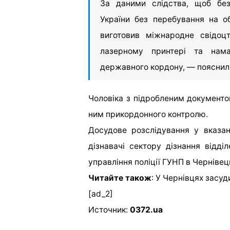
За даними слідства, щоб бе
України без перебування на об
виготовив міжнародне свідоц
лазерному принтері та нама
державного кордону, — пояснили
Чоловіка з підробленим документ
ним прикордонного контролю.
Досудове розслідування у вказа
дізнавачі сектору дізнання відді
управління поліції ГУНП в Чернівець
Читайте також
:
У Чернівцях засуд
[ad_2]
Источник:
0372.ua