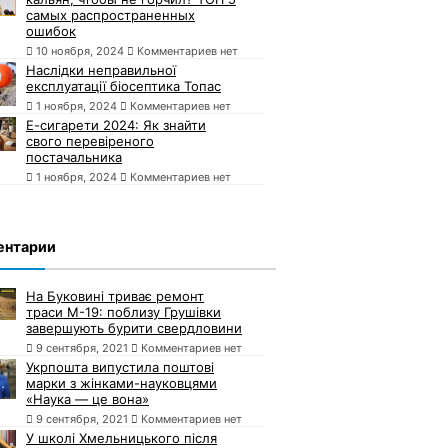
самых распространенных
ошибок
10 ноября, 2024
Комментариев нет
Наслідки неправильної
експлуатації біосептика Топас
1 ноября, 2024
Комментариев нет
Е-сигарети 2024: Як знайти
свого перевіреного
постачальника
1 ноября, 2024
Комментариев нет
ентарии
На Буковині триває ремонт
траси М-19: поблизу Грушівки
завершують бурити свердловини
9 сентября, 2021
Комментариев нет
Укрпошта випустила поштові
марки з жінками-науковцями
«Наука — це вона»
9 сентября, 2021
Комментариев нет
У школі Хмельницького після