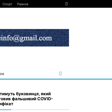
Спорт
Разное
ое
тимуть буковинця, який
товив фальшивий COVID-
ифікат