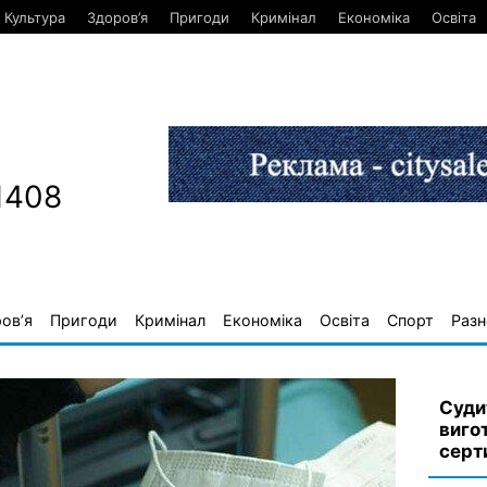
Культура
Здоров’я
Пригоди
Кримінал
Економіка
Освіта
1408
ов’я
Пригоди
Кримінал
Економіка
Освіта
Спорт
Разн
Суди
виго
серт