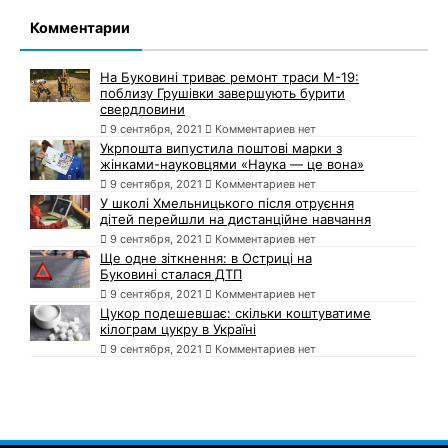
Комментарии
На Буковині триває ремонт траси М-19:
поблизу Грушівки завершують бурити
свердловини
9 сентября, 2021
Комментариев нет
Укрпошта випустила поштові марки з
жінками-науковцями «Наука — це вона»
9 сентября, 2021
Комментариев нет
У школі Хмельницького після отруєння
дітей перейшли на дистанційне навчання
9 сентября, 2021
Комментариев нет
Ще одне зіткнення: в Остриці на
Буковині сталася ДТП
9 сентября, 2021
Комментариев нет
Цукор подешевшає: скільки коштуватиме
кілограм цукру в Україні
9 сентября, 2021
Комментариев нет