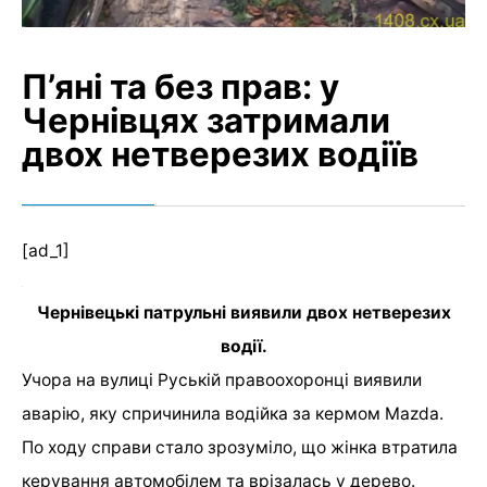
П’яні та без прав: у
Чернівцях затримали
двох нетверезих водіїв
[ad_1]
Чернівецькі патрульні виявили двох нетверезих
водії.
Учора на вулиці Руській правоохоронці виявили
аварію, яку спричинила водійка за кермом Mazda.
По ходу справи стало зрозуміло, що жінка втратила
керування автомобілем та врізалась у дерево.