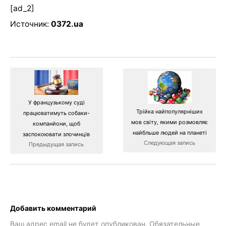
[ad_2]
Источник:
0372.ua
У французькому суді
Трійка найпопулярніших
працюватимуть собаки-
мов світу, якими розмовляє
компанйони, щоб
найбльше людей на планеті
заспокоювати злочинців
Следующая запись
Предыдущая запись
Добавить комментарий
Ваш адрес email не будет опубликован.
Обязательные