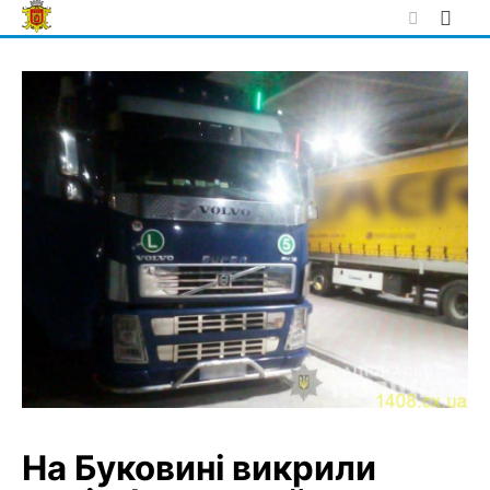
Skip
to
content
На Буковині викрили