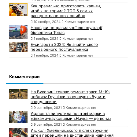
Как правильно приготовить кальян,
чтобы не горчил? ТОП 5 самых
распространенных ошибок
10 ноября, 2024
Комментариев нет
Наслідки неправильної експлуатації
біосептика Топас
1 ноября, 2024
Комментариев нет
Е-сигарети 2024: Як знайти свого
перевіреного постачальника
1 ноября, 2024
Комментариев нет
Комментарии
На Буковині триває ремонт траси М-19:
поблизу Грушівки завершують бурити
свердловини
9 сентября, 2021
Комментариев нет
Укрпошта випустила поштові марки з
жінками-науковцями «Наука — це вона»
9 сентября, 2021
Комментариев нет
У школі Хмельницького після отруєння
дітей перейшли на дистанційне навчання