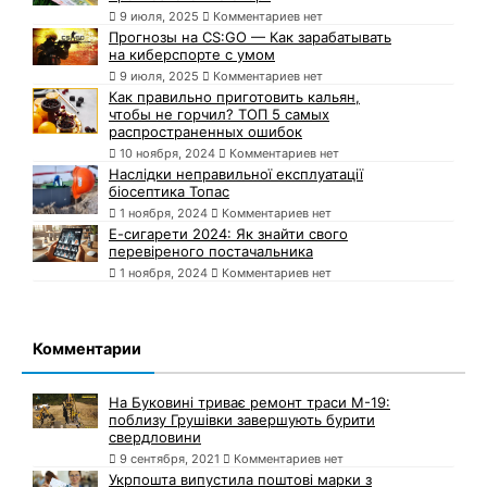
9 июля, 2025
Комментариев нет
Прогнозы на CS:GO — Как зарабатывать
на киберспорте с умом
9 июля, 2025
Комментариев нет
Как правильно приготовить кальян,
чтобы не горчил? ТОП 5 самых
распространенных ошибок
10 ноября, 2024
Комментариев нет
Наслідки неправильної експлуатації
біосептика Топас
1 ноября, 2024
Комментариев нет
Е-сигарети 2024: Як знайти свого
перевіреного постачальника
1 ноября, 2024
Комментариев нет
Комментарии
На Буковині триває ремонт траси М-19:
поблизу Грушівки завершують бурити
свердловини
9 сентября, 2021
Комментариев нет
Укрпошта випустила поштові марки з