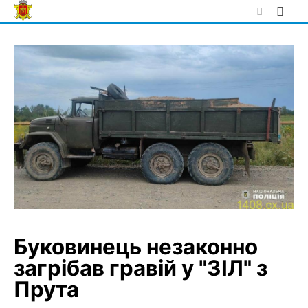
Skip
to
content
Буковинець незаконно
загрібав гравій у "ЗІЛ" з
Прута