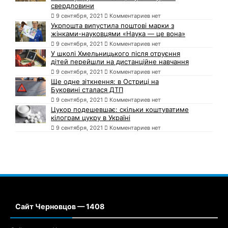
свердловини
9 сентября, 2021
Комментариев нет
Укрпошта випустила поштові марки з
жінками-науковцями «Наука — це вона»
9 сентября, 2021
Комментариев нет
У школі Хмельницького після отруєння
дітей перейшли на дистанційне навчання
9 сентября, 2021
Комментариев нет
Ще одне зіткнення: в Остриці на
Буковині сталася ДТП
9 сентября, 2021
Комментариев нет
Цукор подешевшає: скільки коштуватиме
кілограм цукру в Україні
9 сентября, 2021
Комментариев нет
Сайт Черновцов — 1408