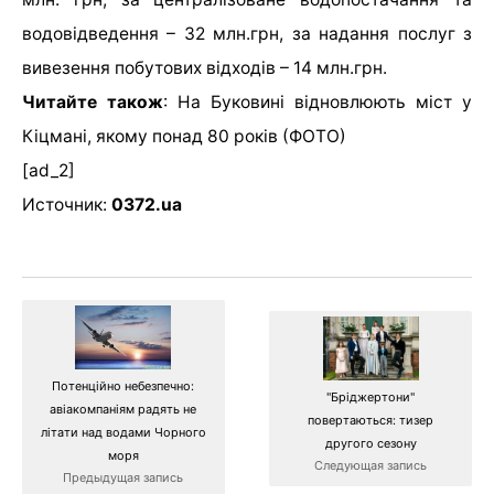
водовідведення – 32 млн.грн, за надання послуг з
вивезення побутових відходів – 14 млн.грн.
Читайте також
:
На Буковині відновлюють міст у
Кіцмані, якому понад 80 років (ФОТО)
[ad_2]
Источник:
0372.ua
Потенційно небезпечно:
"Бріджертони"
авіакомпаніям радять не
повертаються: тизер
літати над водами Чорного
другого сезону
моря
Следующая запись
Предыдущая запись