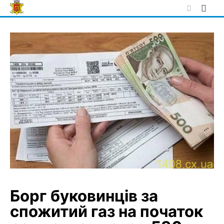
Skip
to
content
Борг буковинців за
спожитий газ на початок