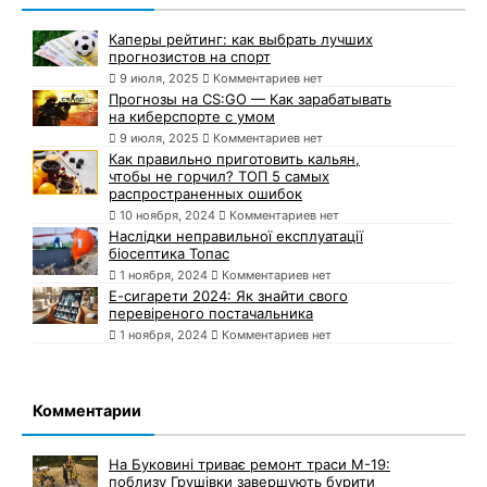
Каперы рейтинг: как выбрать лучших
прогнозистов на спорт
9 июля, 2025
Комментариев нет
Прогнозы на CS:GO — Как зарабатывать
на киберспорте с умом
9 июля, 2025
Комментариев нет
Как правильно приготовить кальян,
чтобы не горчил? ТОП 5 самых
распространенных ошибок
10 ноября, 2024
Комментариев нет
Наслідки неправильної експлуатації
біосептика Топас
1 ноября, 2024
Комментариев нет
Е-сигарети 2024: Як знайти свого
перевіреного постачальника
1 ноября, 2024
Комментариев нет
Комментарии
На Буковині триває ремонт траси М-19:
поблизу Грушівки завершують бурити