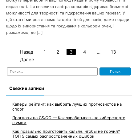
можуть перетворити ваш погляд і надати йому чарівності та
виразності. Ця невелика палітра кольорів відкриває безмежні
можливості для творчості та підкреслення ваших переваг. У
цій статті ми розглянемо історію тіней для повік, дамо поради
щодо їх використання та поєднання з кольором очей, і
розкажемо, де […]
Назад
1
2
3
4
…
13
Пагинация
Далее
записей
Найти:
Свежие записи
Каперы рейтинг: как выбрать лучших прогнозистов на
спорт
Прогнозы на CS:GO — Как зарабатывать на киберспорте
с умом
Как правильно приготовить кальян, чтобы не горчил?
ТОП 5 самых распространенных ошибок