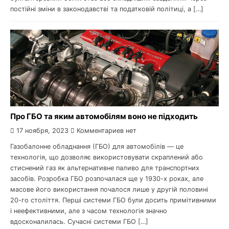
постійні зміни в законодавстві та податковій політиці, а […]
Про ГБО та яким автомобілям воно не підходить
17 ноября, 2023
Комментариев нет
Газобалонне обладнання (ГБО) для автомобілів — це
технологія, що дозволяє використовувати скраплений або
стиснений газ як альтернативне паливо для транспортних
засобів. Розробка ГБО розпочалася ще у 1930-х роках, але
масове його використання почалося лише у другій половині
20-го століття. Перші системи ГБО були досить примітивними
і неефективними, але з часом технологія значно
вдосконалилась. Сучасні системи ГБО […]