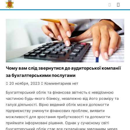
Skip
to
content
Чому вам слід звернутися до аудиторської компанії
за бухгалтерськими послугами
20 ноября, 2023
Комментариев нет
Бухгалтерський облік та фінансова звітність є невід’ємною
частиною будь-якого бізнесу, незалежно від його розміру та
галузі діяльності. Вірно ведений облік може допомогти
підприємству уникнути фінансових проблем, виявити
можливості для зростання прибутковості та допомогти
приймати інформовані рішення. Однак у сучасному світі
бухгалтерський облік стає все складнішим завданням через